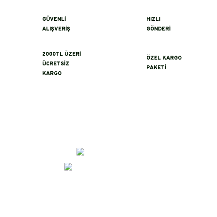
GÜVENLİ
HIZLI
ALIŞVERİŞ
GÖNDERİ
2000TL ÜZERİ
ÖZEL KARGO
ÜCRETSİZ
PAKETİ
KARGO
İletişim
0 (356)
232 04 54
erayeroglu@asikbaba.com