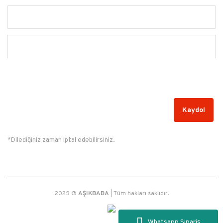
Alışveriş
Yardım
Kampanyalardan Haberdar Olun!
Kaydol
*Dilediğiniz zaman iptal edebilirsiniz.
2025 ®
AŞIKBABA
| Tüm hakları saklıdır.
Whatsapp Sipariş