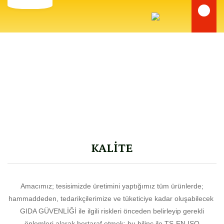
Anasayfa
Sayfalar
KALİTE
KALİTE
Amacımız; tesisimizde üretimini yaptığımız tüm ürünlerde;
hammaddeden, tedarikçilerimize ve tüketiciye kadar oluşabilecek
GIDA GÜVENLİĞİ ile ilgili riskleri önceden belirleyip gerekli
önlemleri alarak bertaraf etmek; bu bilinç ile TS-EN ISO