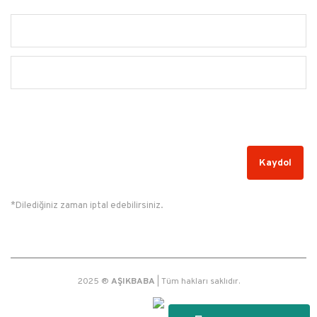
Alışveriş
Yardım
Kampanyalardan Haberdar Olun!
Kaydol
*Dilediğiniz zaman iptal edebilirsiniz.
2025 ®
AŞIKBABA
| Tüm hakları saklıdır.