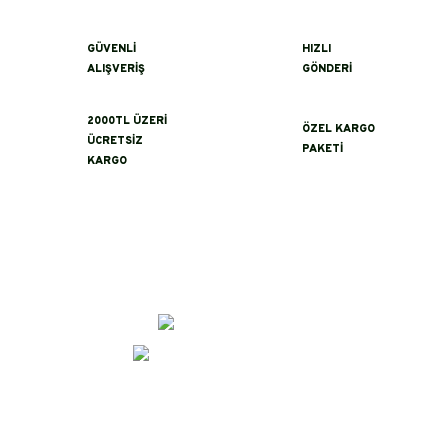
GÜVENLİ
HIZLI
ALIŞVERİŞ
GÖNDERİ
2000TL ÜZERİ
ÖZEL KARGO
ÜCRETSİZ
PAKETİ
KARGO
İletişim
0 (356)
232 04 54
erayeroglu@asikbaba.com