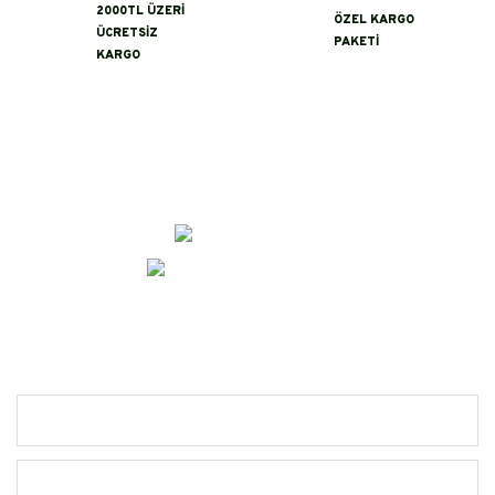
2000TL ÜZERİ
ÖZEL KARGO
ÜCRETSİZ
PAKETİ
KARGO
İletişim
0 (356)
232 04 54
erayeroglu@asikbaba.com
Alışveriş
Yardım