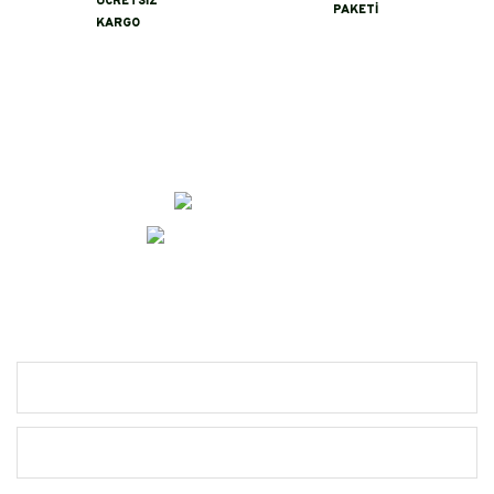
ÜCRETSİZ
PAKETİ
KARGO
İletişim
0 (356)
232 04 54
erayeroglu@asikbaba.com
Alışveriş
Yardım