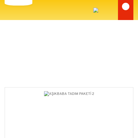
AŞIKBABA SPECİAL PAKETLERİ
Anasayfa
AŞIKBABA SPECİAL PAKETLERİ
AŞIKBABA TADIM PAKETİ 2