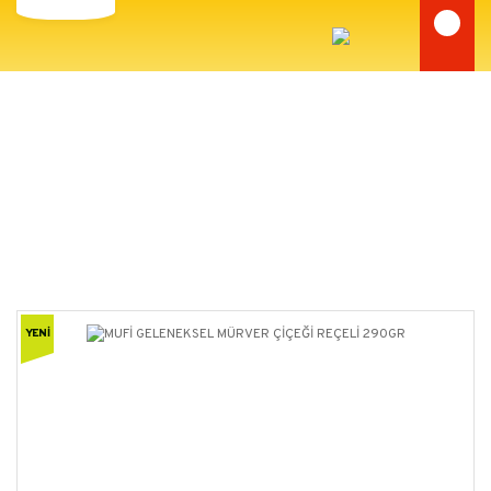
MUFİ YÖRESEL ÜRÜNLER
Anasayfa
MUFİ YÖRESEL ÜRÜNLER
MUFİ GELENEKSEL MÜRVER ÇİÇEĞİ REÇELİ 290GR
YENİ