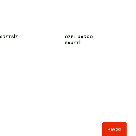
ÜCRETSİZ
ÖZEL KARGO
PAKETİ
Kampanyalardan Haberdar Olun!
Kaydol