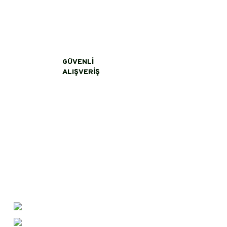
Görüş ve önerileriniz için teşekkür ederiz.
Ürün resmi kalitesiz, bozuk veya görüntülenemiyor.
Ürün açıklamasında eksik bilgiler bulunuyor.
GÜVENLİ
Ürün bilgilerinde hatalar bulunuyor.
ALIŞVERİŞ
Ürün fiyatı diğer sitelerden daha pahalı.
Bu ürüne benzer farklı alternatifler olmalı.
İletişim
0 (356)
232 04 54
erayeroglu@asikbaba.com