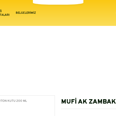
IŞ
BELGELERİMİZ
TALARI
MUFİ YÖRESEL ÜRÜNLER
MUFİ YÖRESEL ÜRÜNLER
MUFİ AK ZAMBAK KOLONYASI KARTON KU
MUFİ AK ZAMBAK