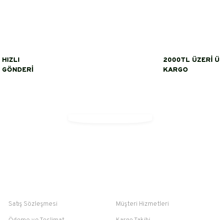
Bu ürüne ilk yorumu siz yapın!
Yorum Yaz
HIZLI
2000TL ÜZERİ 
GÖNDERİ
KARGO
Gönder
Alışveriş
Yardım
Satış Sözleşmesi
Müşteri Hizmetleri