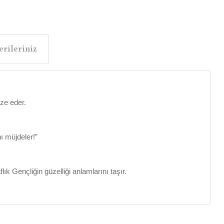
rileriniz
ize eder.
ı müjdeler!”
k Gençliğin güzelliği anlamlarını taşır.
lirsiniz.