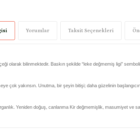
isi
Yorumlar
Taksit Seçenekleri
Öne
çeği olarak bilinmektedir. Baskın şekilde “leke değmemiş ligi” sembol
ye çok yakınsın. Unutma, bir şeyin bitişi; daha güzelinin başlangıcın
oğurganlık. Yeniden doğuş, canlanma Kir değmemişlik, masumiyet ve saflı
arda yetersiz gördüğünüz noktaları öneri formunu kullanarak tarafımıza iletebi