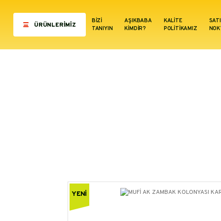
BİZİ
AŞIKBABA
KALİTE
SAT
ÜRÜNLERİMİZ
TANIYIN
KİMDİR?
POLİTİKAMIZ
NOK
Anasayfa
YENİ