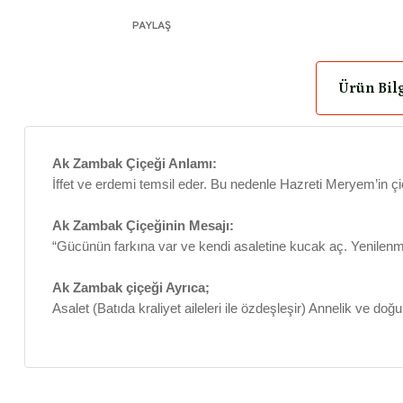
PAYLAŞ
Ürün Bilg
Ak Zambak Çiçeği Anlamı:
İffet ve erdemi temsil eder. Bu nedenle Hazreti Meryem’in çi
Ak Zambak Çiçeğinin Mesajı:
“Gücünün farkına var ve kendi asaletine kucak aç. Yenilenme
Ak Zambak çiçeği Ayrıca;
Asalet (Batıda kraliyet aileleri ile özdeşleşir) Annelik ve d
Bu ürünün fiyat bilgisi, resim, ürün açıklamalarında ve diğer konul